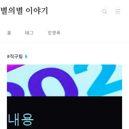
본문 바로가기
별의별 이야기
홈
태그
방명록
직구팁
6