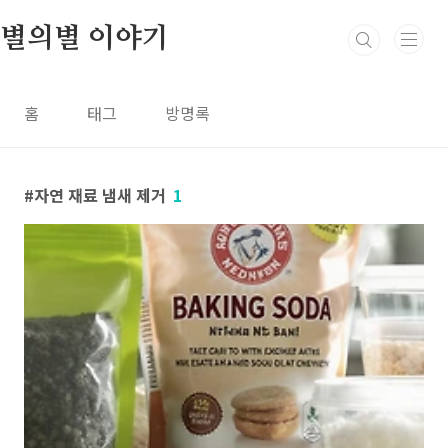
본문 바로가기
별의별 이야기
홈
태그
방명록
자연 재료 냄새 제거
1