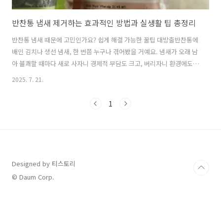
반찬통 냄새 제거하는 효과적인 방법과 실생활 팁 총정리
반찬통 냄새 때문에 고민인가요? 쉽게 해결 가능한 꿀팁 대방출반찬통에
배인 김치나 생선 냄새, 한 번쯤 누구나 겪어봤을 거예요. 냄새가 오래 남
아 불쾌할 때마다 새로 사자니 경제적 부담도 크고, 버리자니 환경에도
좋지 않죠. 오늘은 반찬통 냄새 제거하는 팁을 다양한 방법과 함께 소개
2025. 7. 21.
해 드릴게요. 간단한 재료만으로도 냄새 걱정 끝내는 실질적 방법들을 공
유합니다. 반찬통 냄새 제거를 위한 자연 재료 활용법많은 분들이 반찬통
1
냄새를 없애기 위해 고가의 세정제를 찾지만, 집에 있는 자연 재료만으로
도 충분히 효과를 보실 수 있어요. 녹차 티백, 베이킹소다, 굵은 소금 등
흔히 구할 수 있는 재료들을 활용하면 비용도 절감하고 안전하게 냄새를
제거할 수 있답니다. 녹차 티백으로 냄새 흡수하기녹차 티백을 사용해본
적 ..
Designed by 티스토리
© Daum Corp.