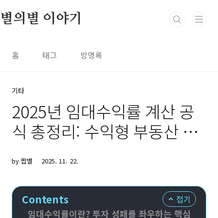
본문 바로가기
별의별 이야기
홈
태그
방명록
기타
2025년 임대수익률 계산 공
식 총정리: 수익형 부동산 투
자 성공을 위한 핵심 가이드
by 짭별
2025. 11. 22.
Contents
접기
임대수익률이란? 투자 성패를 좌우하는 핵심