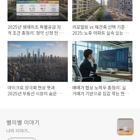
2025년 생애최초 특별공급 자
리모델링 vs 재건축 선택 기준
격 조건 총정리: 청약 신청 전 필
2025: 노후 아파트 실속 있는 개
수 확인 사항
선 방법
마이크로 양극화 현상 뜻과
매매가 협상 노하우 총정리: 실
2025년 부동산 시장의 숨은 격
거래가 기반으로 집값 깎는 현명
차
한 방법 2025
별의별 이야기
나의 이야기..