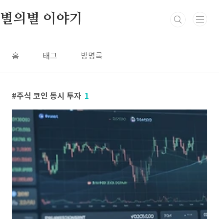
본문 바로가기
별의별 이야기
홈
태그
방명록
주식 코인 동시 투자
1