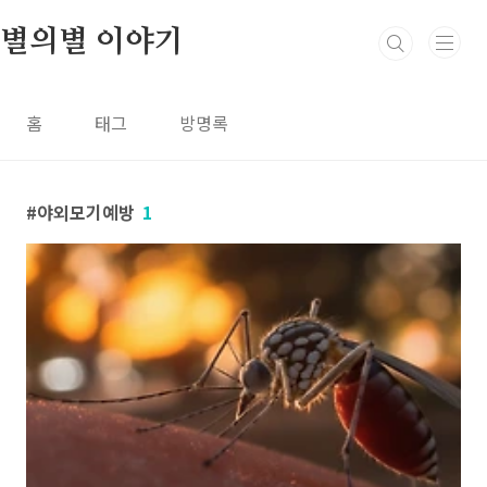
본문 바로가기
별의별 이야기
홈
태그
방명록
야외모기예방
1