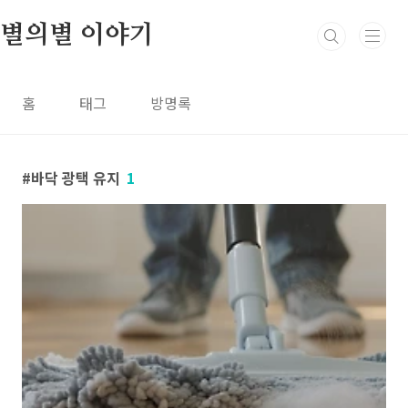
본문 바로가기
별의별 이야기
홈
태그
방명록
바닥 광택 유지
1